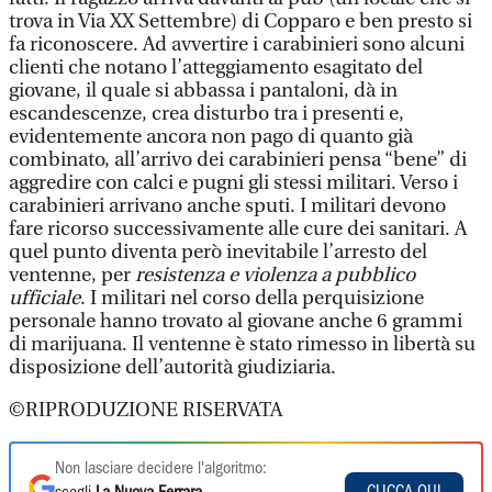
trova in Via XX Settembre) di Copparo e ben presto si
fa riconoscere. Ad avvertire i carabinieri sono alcuni
clienti che notano l’atteggiamento esagitato del
giovane, il quale si abbassa i pantaloni, dà in
escandescenze, crea disturbo tra i presenti e,
evidentemente ancora non pago di quanto già
combinato, all’arrivo dei carabinieri pensa “bene” di
aggredire con calci e pugni gli stessi militari. Verso i
carabinieri arrivano anche sputi. I militari devono
fare ricorso successivamente alle cure dei sanitari. A
quel punto diventa però inevitabile l’arresto del
ventenne, per
resistenza e violenza a pubblico
ufficiale
. I militari nel corso della perquisizione
personale hanno trovato al giovane anche 6 grammi
di marijuana. Il ventenne è stato rimesso in libertà su
disposizione dell’autorità giudiziaria.
©RIPRODUZIONE RISERVATA
Non lasciare decidere l'algoritmo:
CLICCA QUI