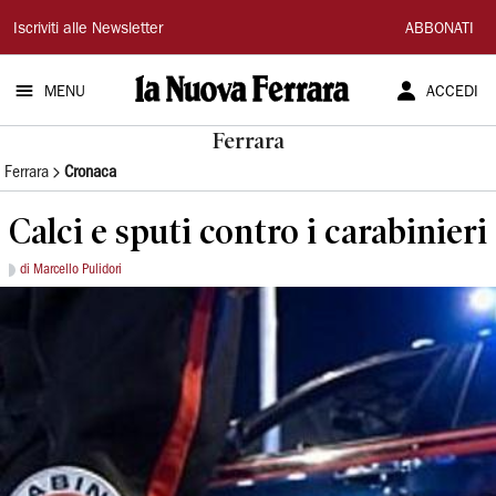
La
Iscriviti alle Newsletter
ABBONATI
Nuova
MENU
ACCEDI
Ferrara
Ferrara
Ferrara
Cronaca
Calci e sputi contro i carabinieri
di Marcello Pulidori