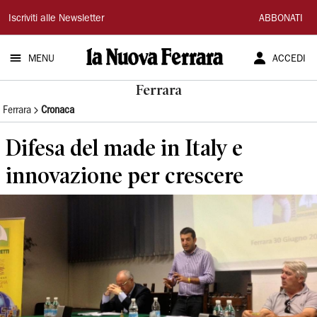
La
Iscriviti alle Newsletter
ABBONATI
Nuova
MENU
ACCEDI
Ferrara
Ferrara
Ferrara
Cronaca
Difesa del made in Italy e
innovazione per crescere