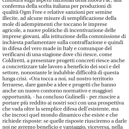
chiusura sugli aspetti nazionali della nuova Pac, alla
conferma della scelta italiana per produzioni di
qualità Ogm Free e relative sanzioni per semine
illecite, ad alcune misure di semplificazione della
mole di adempimenti che toccano le imprese
agricole, a nuove politiche di incentivazione delle
imprese giovani, alla istituzione della commissione di
inchiesta parlamentare sulla contraffazione e quindi
in difesa del vero made in Italy e comunque del
verificarsi di una stagione dove chi riesce, come
Coldiretti, a presentare progetti concreti riesce anche
a concretizzare tale lavoro a beneficio dei soci e del
settore, nonostante le indubbie difficoltà di questa
lunga crisi. «Ora tocca a noi, sul nostro territorio
ferrarese, dare gambe a idee e progetti che hanno
anche un nuovo contorno normativo e maggiori
opportunità, - ha concluso Gulinelli - per riuscire a
portare più reddito ai nostri soci con una prospettiva
che vada oltre la semplice difesa dell'esistente, ma
che incroci quel mondo dinamico che esiste e che
richiede risposte: se quelle risposte riusciremo a darle
noi ne avremo beneficio e vantaggio, viceversa, nella