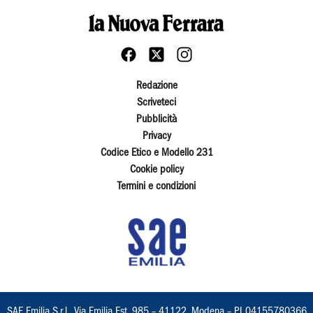
Redazione
Scriveteci
Pubblicità
Privacy
Codice Etico e Modello 231
Cookie policy
Termini e condizioni
SAE Emilia S.r.l., Via Emilia Est, 985 – 41122, Modena – PI 04155780366