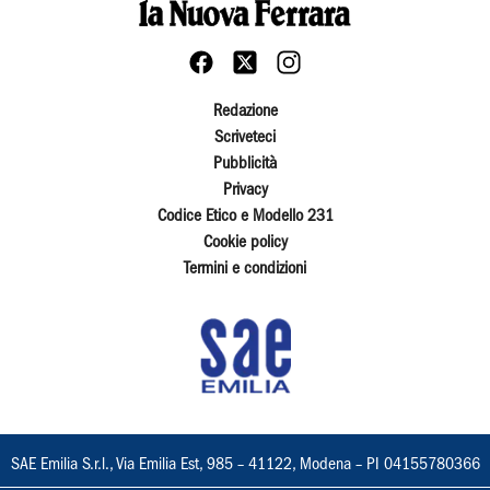
Redazione
Scriveteci
Pubblicità
Privacy
Codice Etico e Modello 231
Cookie policy
Termini e condizioni
SAE Emilia S.r.l., Via Emilia Est, 985 – 41122, Modena – PI 04155780366