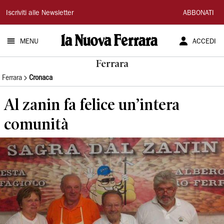
La
Iscriviti alle Newsletter
ABBONATI
Nuova
MENU
ACCEDI
Ferrara
Ferrara
Ferrara
Cronaca
Al zanin fa felice un’intera
comunità