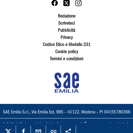
Redazione
Scriveteci
Pubblicità
Privacy
Codice Etico e Modello 231
Cookie policy
Termini e condizioni
SAE Emilia S.r.l., Via Emilia Est, 985 – 41122, Modena – PI 04155780366
I diritti delle immagini e dei testi sono riservati. È espressamente vietata la
loro riproduzione con qualsiasi mezzo e l'adattamento totale o parziale.