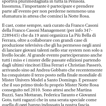
sportiva plurimedagliata in tutta la Penisola.
Insomma, l’importante è partecipare e prendere
parte all’evento per non perderne nemmeno una
sfumatura in attesa che cominci la Notte Rosa.
Il cast, come sempre, sarà curato da Franco Casoni
della Franco Casoni Management (per info 347-
2289445) che da 19 anni organizza La Più Bella di
Ferrara, oltre a collaborare con grandi case di
produzione televisiva che gli ha permesso negli anni
di lanciare giovani talenti nello star system non solo a
livello locale. Al grande evento parteciperanno anche
tutti i miss e i mister delle passate edizioni partendo
dagli ultimi vincitori Elisa Ferrari e Christian Passerò,
arrivando sino ad Andrea Gobbato che recentemente
ha conquistato il terzo posto nella finale mondiale di
Mister Univers Model a Santo Domingo. E pensare
che il suo primo titolo fu proprio Mister Notte Rosa
conseguito nel 2010. Sono attesi anche Martina
Buzzi, Sara Mottaran, Federica Taranto e Giovanni
Goto, tutti ragazzi che in una serata speciale come
quella di oggi hanno indossato la nostra fascia.