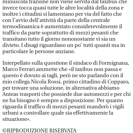
minuscola frazione non viene servita dal taxibus che
invece tocca quasi tutte le altre località della zona e
inoltre i cittadini si lamentano per via del fatto che
con l’avvio dell’attività da parte della centrale
termodinamica è aumentato considerevolmente il
traffico da parte soprattutto di mezzi pesanti che
transitano tutto il giorno nononostante vi sia un
divieto. I disagi riguardano un po’ tutti quanti ma in
particolare le persone anziane.
Interpellato sulla questione il sindaco di Formignana,
Marco Ferrari ammette che «il taxibus non passa e
questo è dovuto ai tagli, però ne sto parlando con il
mio collega Nicola Rossi, primo cittadino di Copparo,
per trovare una soluzione, in alternativa abbiamo
Anteas trasporti che possiede due automezzi e per chi
ne ha bisogno è sempre a disposizione. Per quanto
riguarda il traffico di mezzi pesanti manderò i vigili
urbani a controllare quale sia effettivamente la
situazione».
©RIPRODUZIONE RISERVATA