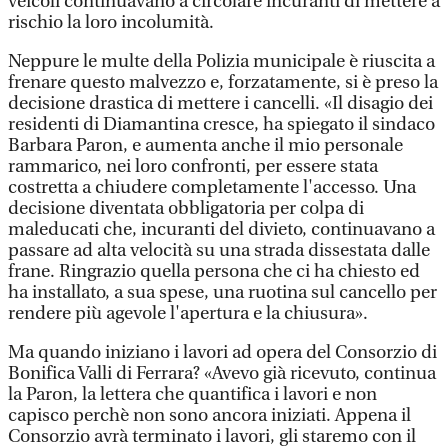
veicoli continuavano a circolare incuranti di mettere a
rischio la loro incolumità.
Neppure le multe della Polizia municipale è riuscita a
frenare questo malvezzo e, forzatamente, si è preso la
decisione drastica di mettere i cancelli. «Il disagio dei
residenti di Diamantina cresce, ha spiegato il sindaco
Barbara Paron, e aumenta anche il mio personale
rammarico, nei loro confronti, per essere stata
costretta a chiudere completamente l'accesso. Una
decisione diventata obbligatoria per colpa di
maleducati che, incuranti del divieto, continuavano a
passare ad alta velocità su una strada dissestata dalle
frane. Ringrazio quella persona che ci ha chiesto ed
ha installato, a sua spese, una ruotina sul cancello per
rendere più agevole l'apertura e la chiusura».
Ma quando iniziano i lavori ad opera del Consorzio di
Bonifica Valli di Ferrara? «Avevo già ricevuto, continua
la Paron, la lettera che quantifica i lavori e non
capisco perchè non sono ancora iniziati. Appena il
Consorzio avrà terminato i lavori, gli staremo con il