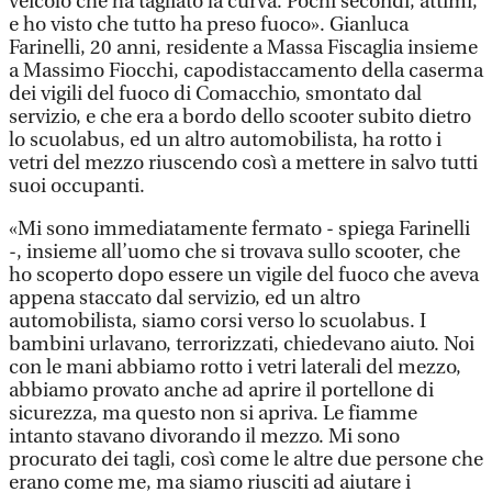
veicolo che ha tagliato la curva. Pochi secondi, attimi,
e ho visto che tutto ha preso fuoco». Gianluca
Farinelli, 20 anni, residente a Massa Fiscaglia insieme
a Massimo Fiocchi, capodistaccamento della caserma
dei vigili del fuoco di Comacchio, smontato dal
servizio, e che era a bordo dello scooter subito dietro
lo scuolabus, ed un altro automobilista, ha rotto i
vetri del mezzo riuscendo così a mettere in salvo tutti
suoi occupanti.
«Mi sono immediatamente fermato - spiega Farinelli
-, insieme all’uomo che si trovava sullo scooter, che
ho scoperto dopo essere un vigile del fuoco che aveva
appena staccato dal servizio, ed un altro
automobilista, siamo corsi verso lo scuolabus. I
bambini urlavano, terrorizzati, chiedevano aiuto. Noi
con le mani abbiamo rotto i vetri laterali del mezzo,
abbiamo provato anche ad aprire il portellone di
sicurezza, ma questo non si apriva. Le fiamme
intanto stavano divorando il mezzo. Mi sono
procurato dei tagli, così come le altre due persone che
erano come me, ma siamo riusciti ad aiutare i