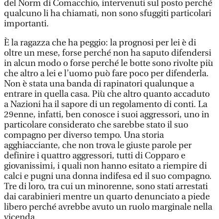
del Norm di Comacchio, intervenuti sul posto perché
qualcuno li ha chiamati, non sono sfuggiti particolari
importanti.
È la ragazza che ha peggio: la prognosi per lei è di
oltre un mese, forse perché non ha saputo difendersi
in alcun modo o forse perché le botte sono rivolte più
che altro a lei e l’uomo può fare poco per difenderla.
Non è stata una banda di rapinatori qualunque a
entrare in quella casa. Più che altro quanto accaduto
a Nazioni ha il sapore di un regolamento di conti. La
29enne, infatti, ben conosce i suoi aggressori, uno in
particolare considerato che sarebbe stato il suo
compagno per diverso tempo. Una storia
agghiacciante, che non trova le giuste parole per
definire i quattro aggressori, tutti di Copparo e
giovanissimi, i quali non hanno esitato a riempire di
calci e pugni una donna indifesa ed il suo compagno.
Tre di loro, tra cui un minorenne, sono stati arrestati
dai carabinieri mentre un quarto denunciato a piede
libero perché avrebbe avuto un ruolo marginale nella
vicenda.