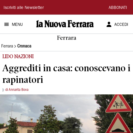
La
Iscriviti alle Newsletter
ABBONATI
Nuova
MENU
ACCEDI
Ferrara
Ferrara
Ferrara
Cronaca
LIDO NAZIONI
Aggrediti in casa: conoscevano i
rapinatori
di Annarita Bova