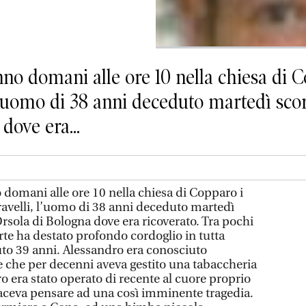
o domani alle ore 10 nella chiesa di Co
l’uomo di 38 anni deceduto martedì scor
dove era...
omani alle ore 10 nella chiesa di Copparo i
ravelli, l’uomo di 38 anni deceduto martedì
rsola di Bologna dove era ricoverato. Tra pochi
orte ha destato profondo cordoglio in tutta
o 39 anni. Alessandro era conosciuto
re che per decenni aveva gestito una tabaccheria
o era stato operato di recente al cuore proprio
faceva pensare ad una così imminente tragedia.