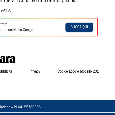
nfermiera a Cona, ed una bimba piccola.
VATA
itmo:
CLICCA QUI
e tue notizie su Google
ubblicità
Privacy
Codice Etico e Modello 231
22, Modena – PI 04155780366