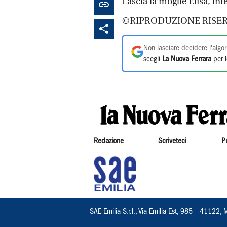
Lascia la moglie Elisa, i
©RIPRODUZIONE RISER
Non lasciare decidere l'algor
scegli
La Nuova Ferrara
per l
Redazione
Scriveteci
P
SAE Emilia S.r.l., Via Emilia Est, 985 – 411