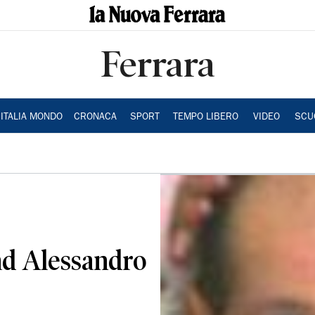
Ferrara
ITALIA MONDO
CRONACA
SPORT
TEMPO LIBERO
VIDEO
SCU
ad Alessandro