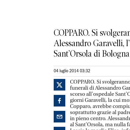
COPPARO. Si svolgerann
Alessandro Garavelli, 
Sant’Orsola di Bologna 
04 luglio 2014 03:32
COPPARO. Si svolgeranno d
funerali di Alessandro Ga
scorso all’ospedale Sant’O
giorni Garavelli, la cui m
Copparo, avrebbe compiut
soprattutto grazie al pad
in pieno centro. Alessandr
al Sant'Orsola, ma nulla 