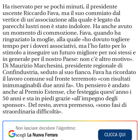
Ha riservato per se pochi minuti, il presidente
uscente Riccardo Fava, ma il suo commiato dal
vertice di un’associazione alla quale è legato da
parecchi lustri non è stato indolore. Ha anche avuto
un momento di commozione, Fava, quando ha
ringraziato la moglie, alla quale «ho dovuto togliere
tempo per i doveri associativi, ma l’ho fatto per lo
stimolo a inseguire un futuro migliore per noi stessi e
in generale per il nostro Paese: non c’è altro motivo».
Di Maurizio Marchesini, presidente regionale di
Confindustria, seduto al suo fianco, Fava ha ricordato
il lavoro comune sul fronte terremoto «con risultati
inimmaginabili due anni fa». Un pensiero è andato
anche al Premio Estense, che festeggia quest’anno i
50 anni e sta in piedi grazie «all’impegno degli
sponsor». Del resto, aveva premesso, «sono fasi di
straordinaria difficoltà».
Non lasciare decidere l'algoritmo:
CLICCA QUI
scegli
La Nuova Ferrara