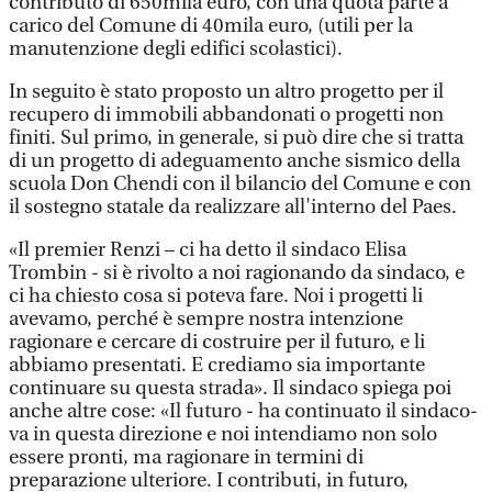
contributo di 650mila euro, con una quota parte a
carico del Comune di 40mila euro, (utili per la
manutenzione degli edifici scolastici).
In seguito è stato proposto un altro progetto per il
recupero di immobili abbandonati o progetti non
finiti. Sul primo, in generale, si può dire che si tratta
di un progetto di adeguamento anche sismico della
scuola Don Chendi con il bilancio del Comune e con
il sostegno statale da realizzare all'interno del Paes.
«Il premier Renzi – ci ha detto il sindaco Elisa
Trombin - si è rivolto a noi ragionando da sindaco, e
ci ha chiesto cosa si poteva fare. Noi i progetti li
avevamo, perché è sempre nostra intenzione
ragionare e cercare di costruire per il futuro, e li
abbiamo presentati. E crediamo sia importante
continuare su questa strada». Il sindaco spiega poi
anche altre cose: «Il futuro - ha continuato il sindaco-
va in questa direzione e noi intendiamo non solo
essere pronti, ma ragionare in termini di
preparazione ulteriore. I contributi, in futuro,