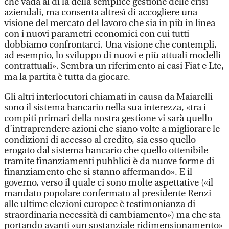
che vada al di là della semplice gestione delle crisi
aziendali, ma consenta altresì di accogliere una
visione del mercato del lavoro che sia in più in linea
con i nuovi parametri economici con cui tutti
dobbiamo confrontarci. Una visione che contempli,
ad esempio, lo sviluppo di nuovi e più attuali modelli
contrattuali». Sembra un riferimento ai casi Fiat e Lte,
ma la partita è tutta da giocare.
Gli altri interlocutori chiamati in causa da Maiarelli
sono il sistema bancario nella sua interezza, «tra i
compiti primari della nostra gestione vi sarà quello
d’intraprendere azioni che siano volte a migliorare le
condizioni di accesso al credito, sia esso quello
erogato dal sistema bancario che quello ottenibile
tramite finanziamenti pubblici è da nuove forme di
finanziamento che si stanno affermando». E il
governo, verso il quale ci sono molte aspettative («il
mandato popolare confermato al presidente Renzi
alle ultime elezioni europee è testimonianza di
straordinaria necessità di cambiamento») ma che sta
portando avanti «un sostanziale ridimensionamento»