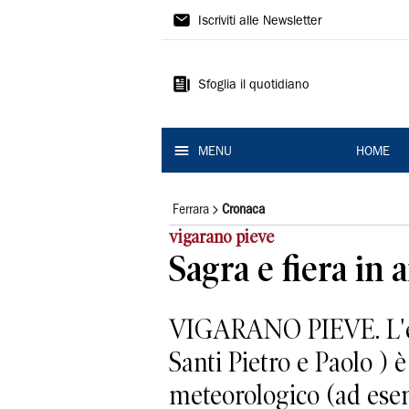
La
Iscriviti alle Newsletter
Nuova
Ferrara
Sfoglia il quotidiano
MENU
HOME
Ferrara
Cronaca
vigarano pieve
Sagra e fiera in 
VIGARANO PIEVE. L'ediz
Santi Pietro e Paolo ) è
meteorologico (ad esem