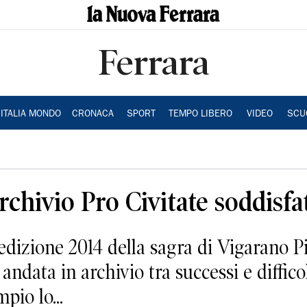
Ferrara
ITALIA MONDO
CRONACA
SPORT
TEMPO LIBERO
VIDEO
SCU
archivio Pro Civitate soddisfa
ione 2014 della sagra di Vigarano Pie
 andata in archivio tra successi e diffico
pio lo...