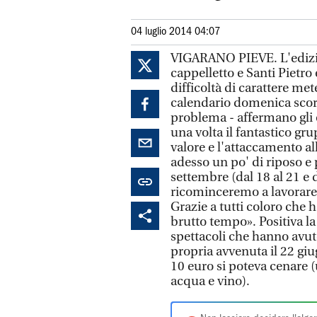
04 luglio 2014 04:07
VIGARANO PIEVE. L'edizio
cappelletto e Santi Pietro 
difficoltà di carattere me
calendario domenica scora
problema - affermano gli o
una volta il fantastico gr
valore e l'attaccamento all
adesso un po' di riposo e p
settembre (dal 18 al 21 e d
ricominceremo a lavorare 
Grazie a tutti coloro che 
brutto tempo». Positiva la 
spettacoli che hanno avut
propria avvenuta il 22 giu
10 euro si poteva cenare (u
acqua e vino).