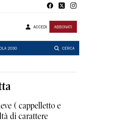
ACCEDI
ABBONATI
OLA 2030
CERCA
tta
ve ( cappelletto e
ltà di carattere