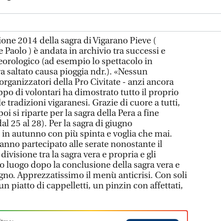
ne 2014 della sagra di Vigarano Pieve (
e Paolo ) è andata in archivio tra successi e
teorologico (ad esempio lo spettacolo in
 saltato causa pioggia ndr.). «Nessun
rganizzatori della Pro Civitate - anzi ancora
uppo di volontari ha dimostrato tutto il proprio
e tradizioni vigaranesi. Grazie di cuore a tutti,
oi si riparte per la sagra della Pera a fine
al 25 al 28). Per la sagra di giugno
in autunno con più spinta e voglia che mai.
hanno partecipato alle serate nonostante il
divisione tra la sagra vera e propria e gli
o luogo dopo la conclusione della sagra vera e
gno. Apprezzatissimo il menù anticrisi. Con soli
n piatto di cappelletti, un pinzin con affettati,