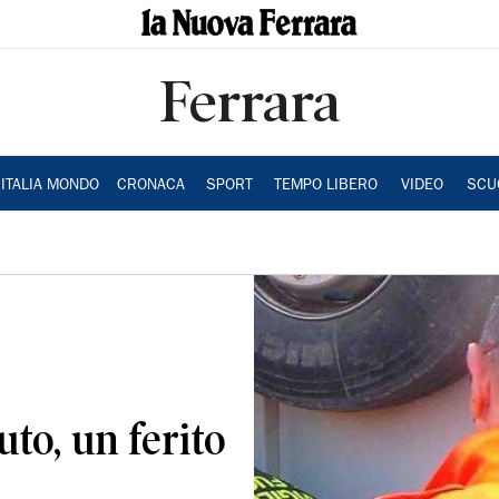
Ferrara
ITALIA MONDO
CRONACA
SPORT
TEMPO LIBERO
VIDEO
SCU
uto, un ferito