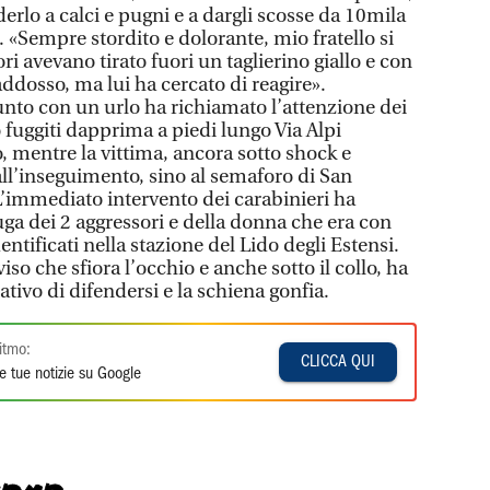
rlo a calci e pugni e a dargli scosse da 10mila
 «Sempre stordito e dolorante, mio fratello si
ri avevano tirato fuori un taglierino giallo e con
addosso, ma lui ha cercato di reagire».
unto con un urlo ha richiamato l’attenzione dei
o fuggiti dapprima a piedi lungo Via Alpi
o, mentre la vittima, ancora sotto shock e
all’inseguimento, sino al semaforo di San
L’immediato intervento dei carabinieri ha
ga dei 2 aggressori e della donna che era con
dentificati nella stazione del Lido degli Estensi.
so che sfiora l’occhio e anche sotto il collo, ha
tativo di difendersi e la schiena gonfia.
itmo:
CLICCA QUI
e tue notizie su Google