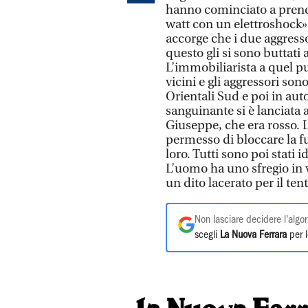
hanno cominciato a prende
watt con un elettroshock».
accorge che i due aggresso
questo gli si sono buttati 
L’immobiliarista a quel p
vicini e gli aggressori son
Orientali Sud e poi in aut
sanguinante si è lanciata 
Giuseppe, che era rosso. 
permesso di bloccare la fu
loro. Tutti sono poi stati i
L’uomo ha uno sfregio in vi
un dito lacerato per il ten
Non lasciare decidere l'algor
scegli
La Nuova Ferrara
per l