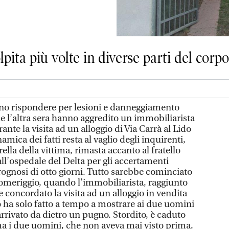
lpita più volte in diverse parti del corpo
rispondere per lesioni e danneggiamento
e l’altra sera hanno aggredito un immobiliarista
ante la visita ad un alloggio di Via Carrà al Lido
mica dei fatti resta al vaglio degli inquirenti,
rella della vittima, rimasta accanto al fratello
 all’ospedale del Delta per gli accertamenti
rognosi di otto giorni. Tutto sarebbe cominciato
 pomeriggio, quando l’immobiliarista, raggiunto
 concordato la visita ad un alloggio in vendita
lo ha solo fatto a tempo a mostrare ai due uomini
arrivato da dietro un pugno. Stordito, è caduto
 ma i due uomini, che non aveva mai visto prima,