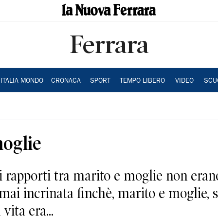
Ferrara
ITALIA MONDO
CRONACA
SPORT
TEMPO LIBERO
VIDEO
SCU
moglie
apporti tra marito e moglie non erano
ai incrinata finchè, marito e moglie, s
 vita era...