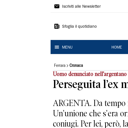
La
Iscriviti alle Newsletter
Nuova
Ferrara
Sfoglia il quotidiano
MENU
HOME
Ferrara
Cronaca
Uomo denunciato nell’argentano
Perseguita l’ex 
ARGENTA. Da tempo i r
Un'unione che s'era orm
coniugi. Per lei, però, la