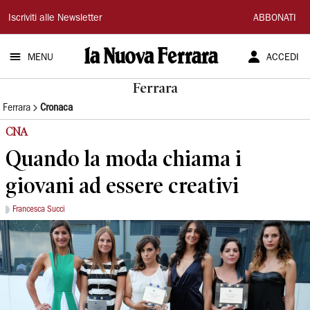
La
Iscriviti alle Newsletter
ABBONATI
Nuova
MENU
ACCEDI
Ferrara
Ferrara
Ferrara
Cronaca
CNA
Quando la moda chiama i
giovani ad essere creativi
Francesca Succi