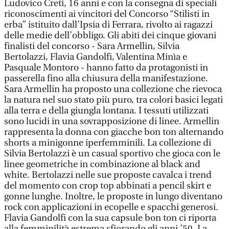
Ludovico Creti, 16 anni e con la consegna di speciali
riconoscimenti ai vincitori del Concorso “Stilisti in
erba” istituito dall’Ipsia di Ferrara, rivolto ai ragazzi
delle medie dell’obbligo. Gli abiti dei cinque giovani
finalisti del concorso - Sara Armellin, Silvia
Bertolazzi, Flavia Gandolfi, Valentina Minìa e
Pasquale Montoro - hanno fatto da protagonisti in
passerella fino alla chiusura della manifestazione.
Sara Armellin ha proposto una collezione che rievoca
la natura nel suo stato più puro, tra colori basici legati
alla terra e della giungla lontana. I tessuti utilizzati
sono lucidi in una sovrapposizione di linee. Armellin
rappresenta la donna con giacche bon ton alternando
shorts a minigonne iperfemminili. La collezione di
Silvia Bertolazzi è un casual sportivo che gioca con le
linee geometriche in combinazione al black and
white. Bertolazzi nelle sue proposte cavalca i trend
del momento con crop top abbinati a pencil skirt e
gonne lunghe. Inoltre, le proposte in lungo diventano
rock con applicazioni in ecopelle e spacchi generosi.
Flavia Gandolfi con la sua capsule bon ton ci riporta
alla femminilità estrema sfiorando gli anni ’50. La