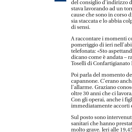
del consiglio d'indirizzo
stava lavorando ad un tor
cause che sono in corso di
sia staccata e lo abbia col
di sensi.
A raccontare i momenti con
pomeriggio di ieri nell'ab
telefonata: «Sto aspettand
dicano come è andata – ra
Toselli di Confartigianato 
Poi parla del momento del
capannone. C'erano anche
l'allarme. Graziano conos
oltre 30 anni che ci lavo
Con gli operai, anche i fi
immediatamente accorti d
Sul posto sono intervenu
sanitari che hanno presta
molto grave. Ieri alle 19,