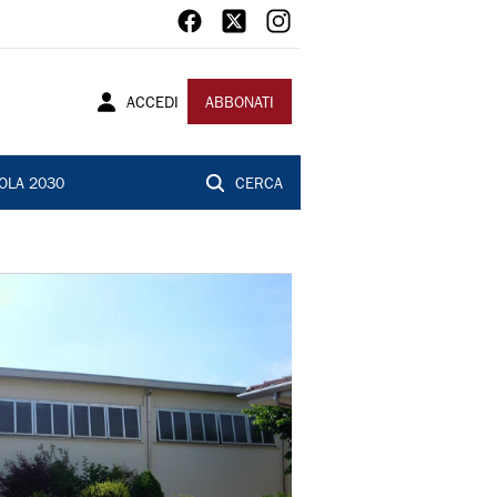
ACCEDI
ABBONATI
OLA 2030
CERCA