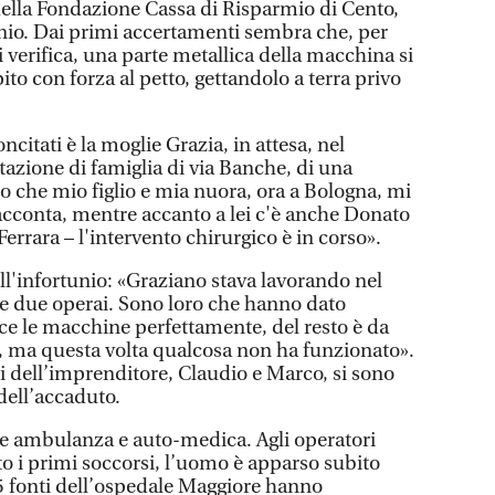
 della Fondazione Cassa di Risparmio di Cento,
nio. Dai primi accertamenti sembra che, per
 verifica, una parte metallica della macchina si
pito con forza al petto, gettandolo a terra privo
citati è la moglie Grazia, in attesa, nel
itazione di famiglia di via Banche, di una
o che mio figlio e mia nuora, ora a Bologna, mi
cconta, mentre accanto a lei c'è anche Donato
Ferrara – l'intervento chirurgico è in corso».
l'infortunio: «Graziano stava lavorando nel
 due operai. Sono loro che hanno dato
ce le macchine perfettamente, del resto è da
ra, ma questa volta qualcosa non ha funzionato».
gli dell’imprenditore, Claudio e Marco, si sono
ell’accaduto.
te ambulanza e auto-medica. Agli operatori
to i primi soccorsi, l’uomo è apparso subito
45 fonti dell’ospedale Maggiore hanno