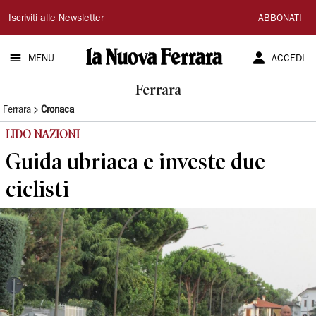
La
Iscriviti alle Newsletter
ABBONATI
Nuova
MENU
ACCEDI
Ferrara
Ferrara
Ferrara
Cronaca
LIDO NAZIONI
Guida ubriaca e investe due
ciclisti