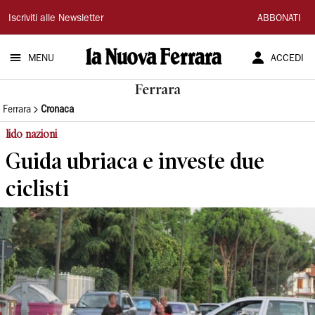
La
Iscriviti alle Newsletter
ABBONATI
Nuova
MENU
ACCEDI
Ferrara
Ferrara
Ferrara
Cronaca
lido nazioni
Guida ubriaca e investe due
ciclisti