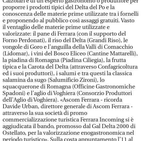
Calzolari e di un esperto gastronomo o produttore per
proporre i prodotti tipici del Delta del Po e la
conoscenza delle materie prime utilizzate tra i fornelli
e proponendo al pubblico così assaggi gratuiti. Vasto
il ventaglio delle materie prime utilizzate e
valorizzate: il pane di Ferrara (con il supporto del
Forno Perdonati), il riso del Delta (Grandi Riso), le
vongole di Goro e l’anguilla della Valli di Comacchio
(Lidomar), i vini del Bosco Eliceo (Cantine Mattarelli),
la piadina di Romagna (Piadina Ciliegia), la frutta
tipica e la Carota del Delta (attraverso Confagricoltura
ed i suoi produttori), i salumi e tra questi la classica
salamina da sugo (Salumificio Zironi), lo
squacquerone di Romagna (Officine Gastronomiche
Spadoni) e l’aglio di Voghiera (Consorzio Produttori
dell'Aglio di Voghiera). «Ascom Ferrara - ricorda
Davide Urban, direttore generale di Ascom Ferrara -
attraverso la sua società di promo
commercializzazione turistica Ferrara Incoming si è
aggiudicata il bando, promosso dal Gal Delta 2000 di
Ostellato, per la valorizzazione enogastronomica nel
periodo turistico». Sulla costa appuntamento l’11 al