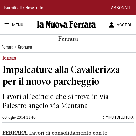
La
Iscriviti alle Newsletter
ABBONATI
Nuova
MENU
ACCEDI
Ferrara
Ferrara
Ferrara
Cronaca
ferrara
Impalcature alla Cavallerizza
per il nuovo parcheggio
Lavori all'edificio che si trova in via
Palestro angolo via Mentana
06 luglio 2014 11:48
1 MINUTI DI LETTURA
FERRARA.
Lavori di consolidamento con le