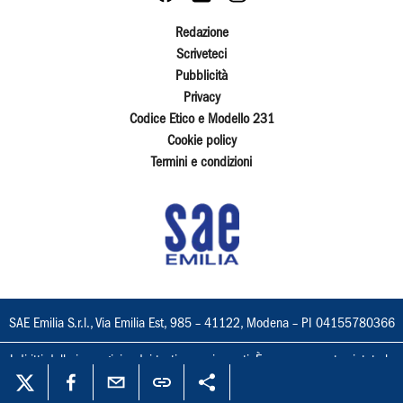
Redazione
Scriveteci
Pubblicità
Privacy
Codice Etico e Modello 231
Cookie policy
Termini e condizioni
SAE Emilia S.r.l., Via Emilia Est, 985 – 41122, Modena – PI 04155780366
I diritti delle immagini e dei testi sono riservati. È espressamente vietata la
loro riproduzione con qualsiasi mezzo e l'adattamento totale o parziale.