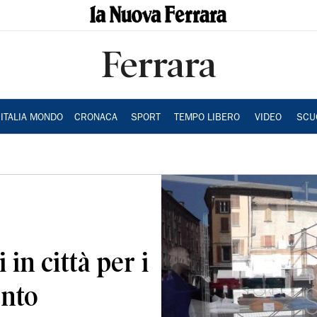
Ferrara
ITALIA MONDO
CRONACA
SPORT
TEMPO LIBERO
VIDEO
SCU
i in città per i
onto