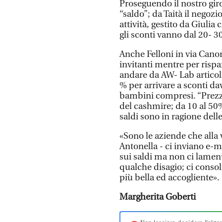
Proseguendo il nostro giro 
“saldo”; da Taità il negozi
attività, gestito da Giul
gli sconti vanno dal 20- 
Anche Felloni in via Canon
invitanti mentre per rispa
andare da AW- Lab articoli
% per arrivare a sconti da
bambini compresi. “Prezzi 
del cashmire; da 10 al 50
saldi sono in ragione delle
«Sono le aziende che alla v
Antonella - ci inviano e-
sui saldi ma non ci lament
qualche disagio; ci cons
più bella ed accogliente».
Margherita Goberti