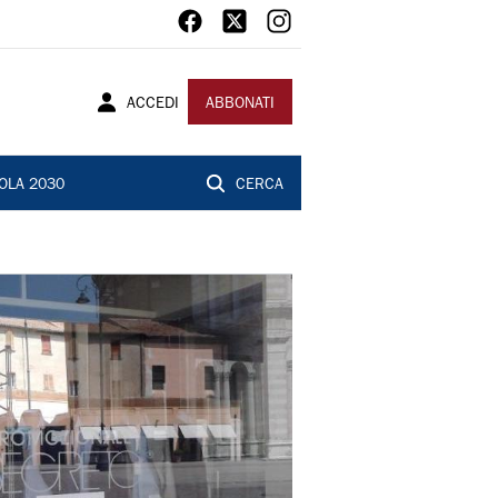
ACCEDI
ABBONATI
OLA 2030
CERCA