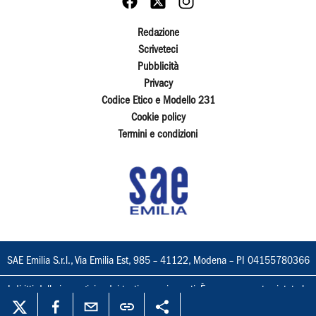
Redazione
Scriveteci
Pubblicità
Privacy
Codice Etico e Modello 231
Cookie policy
Termini e condizioni
SAE Emilia S.r.l., Via Emilia Est, 985 – 41122, Modena – PI 04155780366
I diritti delle immagini e dei testi sono riservati. È espressamente vietata la
loro riproduzione con qualsiasi mezzo e l'adattamento totale o parziale.