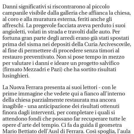
Danni significativi si riscontrarono al piccolo
campanile visibile dalla galleria che affianca la chiesa,
al coro e alla muratura esterna, feriti anche gli
affreschi. La pregevole facciata aveva perduto i suoi
angioletti, volati in strada e travolti dalle auto. Per
fortuna gran parte degli arredi erano già stati spostati
prima del sisma nei depositi della Curia Arcivescovile,
al fine di permettere di procedere senza timori al
restauro preventivato. Non si pose tempo in mezzo
per valutare i danni e ideare un progetto salvifico
(firmato Mezzadri e Pazi) che ha sortito risultati
lusinghieri.
La Nuova Ferrara presenta ai suoi lettori - con le
prime immagine che vedete qui a fianco all’interno
della chiesa parzialmente restaurata ma ancora
inagibile - una anticipazione dei risultati ottenuti
finora dagli interventi, per completare i quali si
attendono fondi che possano far recuperare tutte le
opere d'arte del tempio. Ci fa da guida il geometra
Mario Bettiato dell'Ausl di Ferrara. Così spoglia, l'aula