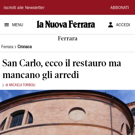
La
Iscriviti alle Newsletter
ABBONATI
Nuova
MENU
ACCEDI
Ferrara
Ferrara
Ferrara
Cronaca
San Carlo, ecco il restauro ma
mancano gli arredi
di MICAELA TORBOLI