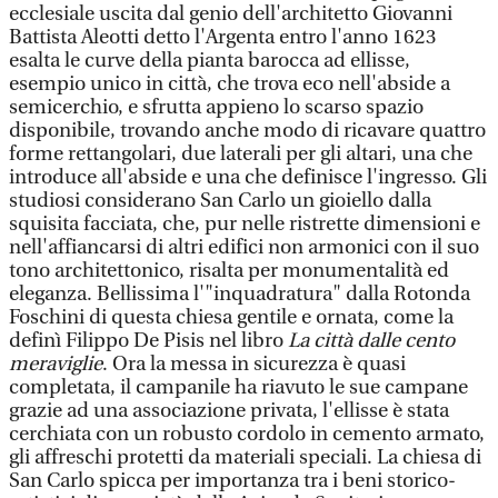
ecclesiale uscita dal genio dell'architetto Giovanni
Battista Aleotti detto l'Argenta entro l'anno 1623
esalta le curve della pianta barocca ad ellisse,
esempio unico in città, che trova eco nell'abside a
semicerchio, e sfrutta appieno lo scarso spazio
disponibile, trovando anche modo di ricavare quattro
forme rettangolari, due laterali per gli altari, una che
introduce all'abside e una che definisce l'ingresso. Gli
studiosi considerano San Carlo un gioiello dalla
squisita facciata, che, pur nelle ristrette dimensioni e
nell'affiancarsi di altri edifici non armonici con il suo
tono architettonico, risalta per monumentalità ed
eleganza. Bellissima l'"inquadratura" dalla Rotonda
Foschini di questa chiesa gentile e ornata, come la
definì Filippo De Pisis nel libro
La città dalle cento
meraviglie
. Ora la messa in sicurezza è quasi
completata, il campanile ha riavuto le sue campane
grazie ad una associazione privata, l'ellisse è stata
cerchiata con un robusto cordolo in cemento armato,
gli affreschi protetti da materiali speciali. La chiesa di
San Carlo spicca per importanza tra i beni storico-