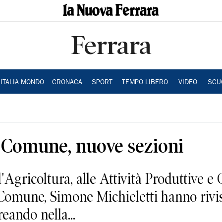
Ferrara
ITALIA MONDO
CRONACA
SPORT
TEMPO LIBERO
VIDEO
SCU
l Comune, nuove sezioni
'Agricoltura, alle Attività Produttive 
Comune, Simone Michieletti hanno rivisit
ando nella...