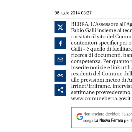
06 luglio 2014 03:27
BERRA. L'Assessore all'Ag
Fabio Galli insieme al t
rivisitato il sito del Co
contenitori specifici per o
Galli - è quello di facilit
ricerca di documenti, bandi
competenza. Per quanto rig
inserite notizie e link util
residenti del Comune dell
alle previsioni meteo di A
Irrinet/Irriframe, intervist
settimane provvederemo ad
www.comuneberra.gov.it
Non lasciare decidere l'algor
scegli
La Nuova Ferrara
per l