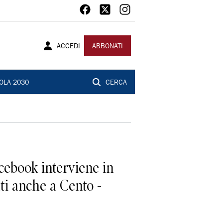
ACCEDI
ABBONATI
OLA 2030
CERCA
acebook interviene in
ati anche a Cento -