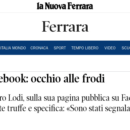
Ferrara
ITALIA MONDO
CRONACA
SPORT
TEMPO LIBERO
VIDEO
SCU
ebook: occhio alle frodi
ero Lodi, sulla sua pagina pubblica su F
e truffe e specifica: «Sono stati segnal