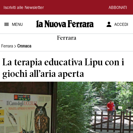
La
Iscriviti alle Newsletter
ABBONATI
Nuova
MENU
ACCEDI
Ferrara
Ferrara
Ferrara
Cronaca
La terapia educativa Lipu con i
giochi all’aria aperta