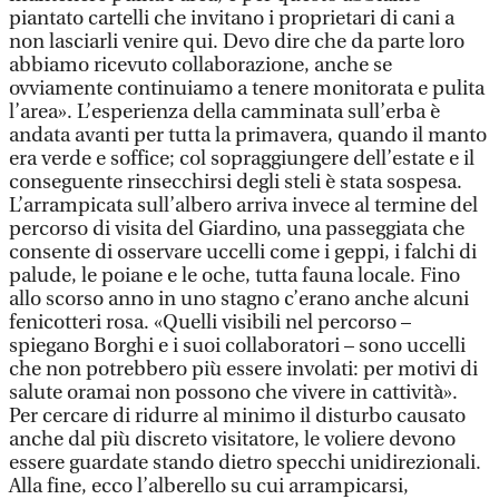
piantato cartelli che invitano i proprietari di cani a
non lasciarli venire qui. Devo dire che da parte loro
abbiamo ricevuto collaborazione, anche se
ovviamente continuiamo a tenere monitorata e pulita
l’area». L’esperienza della camminata sull’erba è
andata avanti per tutta la primavera, quando il manto
era verde e soffice; col sopraggiungere dell’estate e il
conseguente rinsecchirsi degli steli è stata sospesa.
L’arrampicata sull’albero arriva invece al termine del
percorso di visita del Giardino, una passeggiata che
consente di osservare uccelli come i geppi, i falchi di
palude, le poiane e le oche, tutta fauna locale. Fino
allo scorso anno in uno stagno c’erano anche alcuni
fenicotteri rosa. «Quelli visibili nel percorso –
spiegano Borghi e i suoi collaboratori – sono uccelli
che non potrebbero più essere involati: per motivi di
salute oramai non possono che vivere in cattività».
Per cercare di ridurre al minimo il disturbo causato
anche dal più discreto visitatore, le voliere devono
essere guardate stando dietro specchi unidirezionali.
Alla fine, ecco l’alberello su cui arrampicarsi,