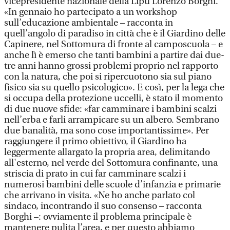
vicepresidente nazionale della Lipu Lorenzo Borghi.
«In gennaio ho partecipato a un workshop
sull’educazione ambientale – racconta in
quell’angolo di paradiso in città che è il Giardino delle
Capinere, nel Sottomura di fronte al camposcuola – e
anche lì è emerso che tanti bambini a partire dai due-
tre anni hanno grossi problemi proprio nel rapporto
con la natura, che poi si ripercuotono sia sul piano
fisico sia su quello psicologico». E così, per la lega che
si occupa della protezione uccelli, è stato il momento
di due nuove sfide: «far camminare i bambini scalzi
nell’erba e farli arrampicare su un albero. Sembrano
due banalità, ma sono cose importantissime». Per
raggiungere il primo obiettivo, il Giardino ha
leggermente allargato la propria area, delimitando
all'esterno, nel verde del Sottomura confinante, una
striscia di prato in cui far camminare scalzi i
numerosi bambini delle scuole d’infanzia e primarie
che arrivano in visita. «Ne ho anche parlato col
sindaco, incontrando il suo consenso – racconta
Borghi –: ovviamente il problema principale è
mantenere pulita l’area, e per questo abbiamo