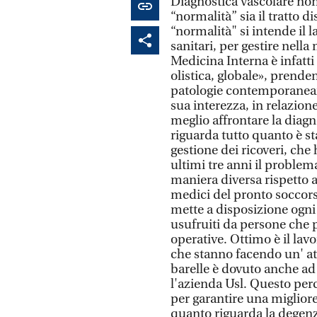
Diagnostica vascolare non 
“normalità” sia il tratto d
“normalità" si intende il l
sanitari, per gestire nella
Medicina Interna è infatti
olistica, globale», prend
patologie contemporaneam
sua interezza, in relazion
meglio affrontare la diagno
riguarda tutto quanto è sta
gestione dei ricoveri, che
ultimi tre anni il problema
maniera diversa rispetto a
medici del pronto soccors
mette a disposizione ogni 
usufruiti da persone che 
operative. Ottimo è il lav
che stanno facendo un' atti
barelle è dovuto anche ad 
l'azienda Usl. Questo per
per garantire una migliore
quanto riguarda la degenza