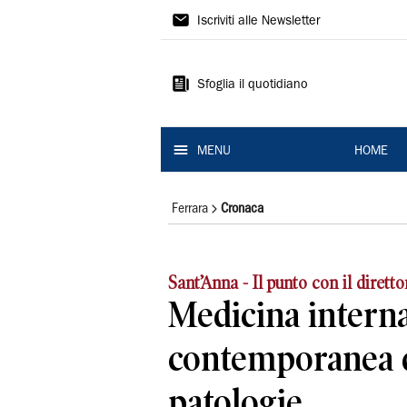
La
Iscriviti alle Newsletter
Nuova
Ferrara
Sfoglia il quotidiano
MENU
HOME
Ferrara
Cronaca
Sant’Anna - Il punto con il dirett
Medicina interna
contemporanea d
patologie