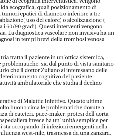
sabile di ecografia interventistica. Vengono
ida ecografica, quali posizionamento di
 tumori epatici di diametro inferiore a tre
blazione( uso del calore) o alcolizzazione (
ra i 60/90 gradi). Questi interventi vengono
sia. La diagnostica vascolare non invasiva ha un
agnosi in tempi brevi della trombosi venosa
ria tratta il paziente in un'ottica sistemica,
e problematiche, sia dal punto di vista sanitario
Zurlo che il dottor Zuliano si interessano delle
 deterioramento cognitivo del paziente
attività ambulatoriale che studia il declino
erative di Malattie Infettive. Queste ultime
olto buono circa le problematiche dovute a
nza di cateteri, pace-maker, protesi dell'aorta
ospedaliera invece ha un' unità semplice per
si sta occupando di infezioni emergenti nella
influenza west-nile, trasmessa da una zanzara.