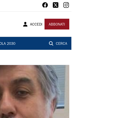
ACCEDI
ABBONATI
OLA 2030
CERCA