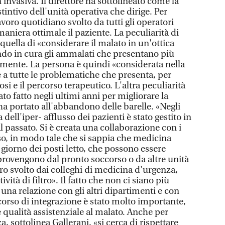
invasiva. Il direttore ha sottolineato come la
istintivo dell'unità operativa che dirige. Per
avoro quotidiano svolto da tutti gli operatori
 maniera ottimale il paziente. La peculiarità di
 quella di «considerare il malato in un'ottica
endo in cura gli ammalati che presentano più
ente. La persona è quindi «considerata nella
e a tutte le problematiche che presenta, per
si e il percorso terapeutico. L'altra peculiarità
to fatto negli ultimi anni per migliorare la
 ha portato all'abbandono delle barelle. «Negli
 dell'iper- afflusso dei pazienti è stato gestito in
l passato. Si è creata una collaborazione con i
o, in modo tale che si sappia che medicina
giorno dei posti letto, che possono essere
provengono dal pronto soccorso o da altre unità
oro svolto dai colleghi di medicina d'urgenza,
vità di filtro». Il fatto che non ci siano più
una relazione con gli altri dipartimenti e con
corso di integrazione è stato molto importante,
 qualità assistenziale al malato. Anche per
, sottolinea Gallerani, «si cerca di rispettare