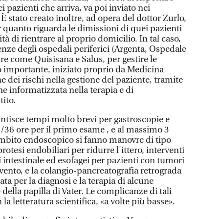
i pazienti che arriva, va poi inviato nei
 È stato creato inoltre, ad opera del dottor Zurlo,
 quanto riguarda le dimissioni di quei pazienti
à di rientrare al proprio domicilio. In tal caso,
nze degli ospedali periferici (Argenta, Ospedale
ure come Quisisana e Salus, per gestire le
so importante, iniziato proprio da Medicina
ne dei rischi nella gestione del paziente, tramite
ne informatizzata nella terapia e di
tito.
ntisce tempi molto brevi per gastroscopie e
4/36 ore per il primo esame , e al massimo 3
 ambito endoscopico si fanno manovre di tipo
otesi endobiliari per ridurre l'ittero, interventi
 intestinale ed esofagei per pazienti con tumori
rvento, e la colangio-pancreatografia retrograda
ta per la diagnosi e la terapia di alcune
e della papilla di Vater. Le complicanze di tali
a letteratura scientifica, «a volte più basse».