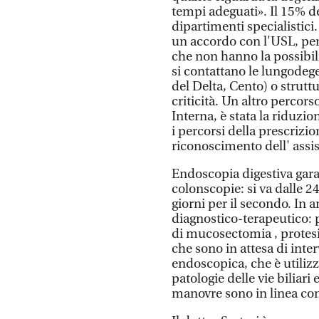
tempi adeguati». Il 15% de
dipartimenti specialistici.
un accordo con l'USL, per
che non hanno la possibilit
si contattano le lungodege
del Delta, Cento) o strutt
criticità. Un altro percor
Interna, è stata la riduzio
i percorsi della prescrizio
riconoscimento dell' assis
Endoscopia digestiva gara
colonscopie: si va dalle 2
giorni per il secondo. In
diagnostico-terapeutico: pr
di mucosectomia , protesi
che sono in attesa di inte
endoscopica, che è utilizza
patologie delle vie biliari 
manovre sono in linea con l