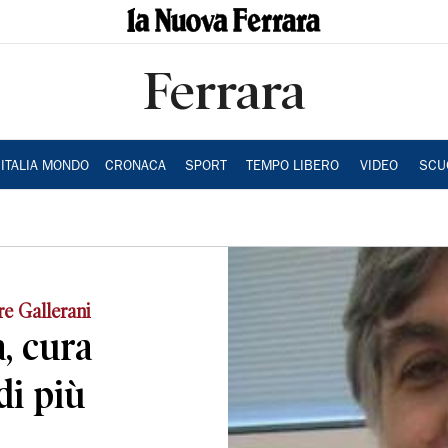
Ferrara
ITALIA MONDO
CRONACA
SPORT
TEMPO LIBERO
VIDEO
SCU
ore Gallerani
, cura
i più