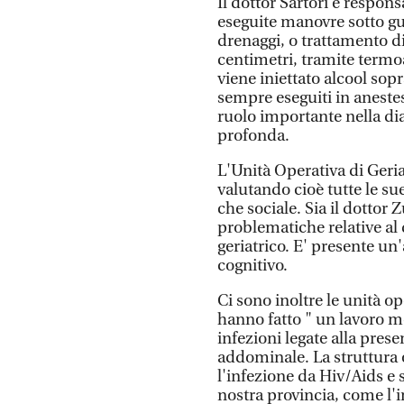
Il dottor Sartori è respon
eseguite manovre sotto gu
drenaggi, o trattamento di
centimetri, tramite termoa
viene iniettato alcool sop
sempre eseguiti in aneste
ruolo importante nella di
profonda.
L'Unità Operativa di Geriat
valutando cioè tutte le su
che sociale. Sia il dottor 
problematiche relative al
geriatrico. E' presente un'
cognitivo.
Ci sono inoltre le unità op
hanno fatto " un lavoro m
infezioni legate alla prese
addominale. La struttura 
l'infezione da Hiv/Aids e 
nostra provincia, come l'