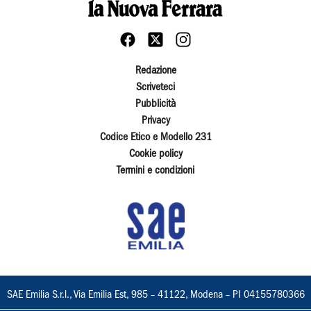
Redazione
Scriveteci
Pubblicità
Privacy
Codice Etico e Modello 231
Cookie policy
Termini e condizioni
SAE Emilia S.r.l., Via Emilia Est, 985 – 41122, Modena – PI 04155780366