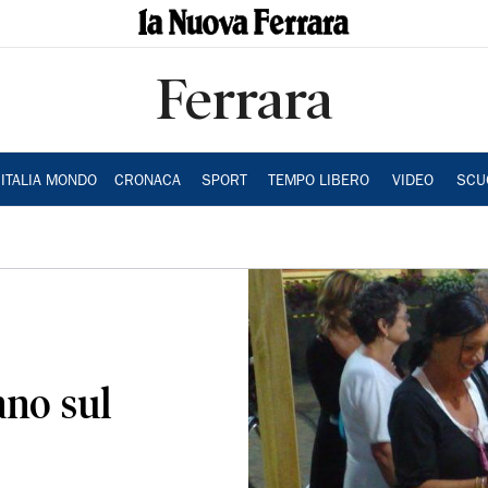
Ferrara
ITALIA MONDO
CRONACA
SPORT
TEMPO LIBERO
VIDEO
SCU
ano sul