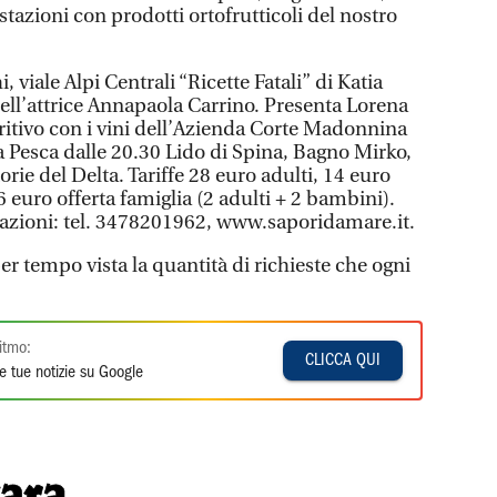
tazioni con prodotti ortofrutticoli del nostro
, viale Alpi Centrali “Ricette Fatali” di Katia
ll’attrice Annapaola Carrino. Presenta Lorena
eritivo con i vini dell’Azienda Corte Madonnina
a Pesca dalle 20.30 Lido di Spina, Bagno Mirko,
rie del Delta. Tariffe 28 euro adulti, 14 euro
 euro offerta famiglia (2 adulti + 2 bambini).
tazioni: tel. 3478201962, www.saporidamare.it.
per tempo vista la quantità di richieste che ogni
itmo:
CLICCA QUI
e tue notizie su Google