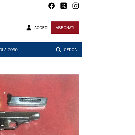
ACCEDI
ABBONATI
OLA 2030
CERCA