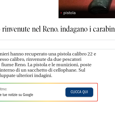
◗
pistola
 rinvenute nel Reno. indagano i carabin
nieri hanno recuperato una pistola calibro 22 e
tesso calibro, rinvenute da due pescatori
l fiume Reno. La pistola e le munizioni, poste
’interno di un sacchetto di cellophane. Sul
uppate ulteriori indagini.
itmo:
CLICCA QUI
e tue notizie su Google