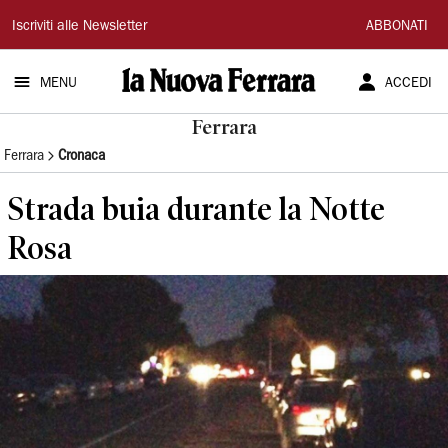
La
Iscriviti alle Newsletter
ABBONATI
Nuova
MENU
ACCEDI
Ferrara
Ferrara
Ferrara
Cronaca
Strada buia durante la Notte
Rosa