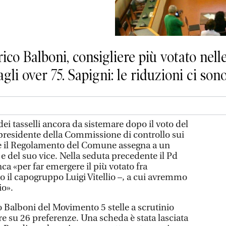
rico Balboni, consigliere più votato nell
agli over 75. Sapigni: le riduzioni ci son
dei tasselli ancora da sistemare dopo il voto del
 presidente della Commissione di controllo sui
he il Regolamento del Comune assegna a un
e del suo vice. Nella seduta precedente il Pd
ca «per far emergere il più votato fra
o il capogruppo Luigi Vitellio –, a cui avremmo
io».
co Balboni del Movimento 5 stelle a scrutinio
e su 26 preferenze. Una scheda è stata lasciata