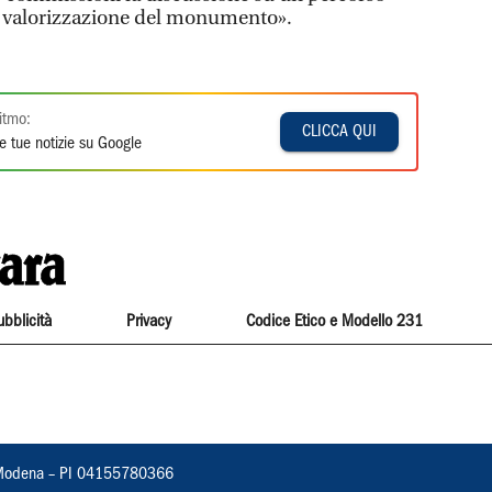
e valorizzazione del monumento».
itmo:
CLICCA QUI
e tue notizie su Google
ubblicità
Privacy
Codice Etico e Modello 231
22, Modena – PI 04155780366