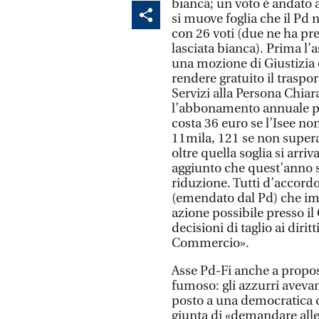
bianca; un voto è andato 
si muove foglia che il Pd n
con 26 voti (due ne ha pre
lasciata bianca). Prima l
una mozione di Giustizia 
rendere gratuito il traspor
Servizi alla Persona Chiar
l’abbonamento annuale per
costa 36 euro se l’Isee no
11mila, 121 se non supera
oltre quella soglia si arriv
aggiunto che quest’anno so
riduzione. Tutti d’accordo
(emendato dal Pd) che im
azione possibile presso i
decisioni di taglio ai diri
Commercio».
Asse Pd-Fi anche a propos
fumoso: gli azzurri avevan
posto a una democratica d
giunta di «demandare all