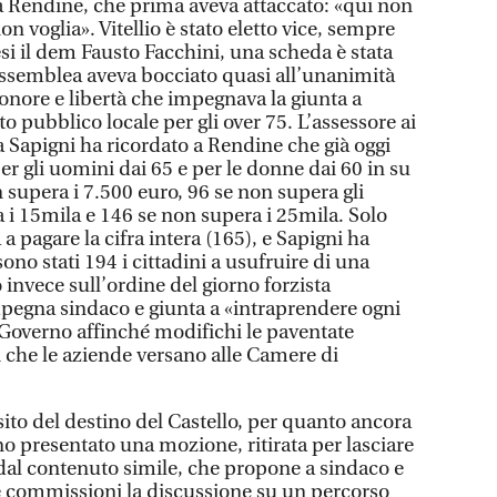
a Rendine, che prima aveva attaccato: «qui non
on voglia». Vitellio è stato eletto vice, sempre
si il dem Fausto Facchini, una scheda è stata
’assemblea aveva bocciato quasi all’unanimità
onore e libertà che impegnava la giunta a
to pubblico locale per gli over 75. L’assessore ai
a Sapigni ha ricordato a Rendine che già oggi
 gli uomini dai 65 e per le donne dai 60 in su
n supera i 7.500 euro, 96 se non supera gli
 i 15mila e 146 se non supera i 25mila. Solo
a a pagare la cifra intera (165), e Sapigni ha
no stati 194 i cittadini a usufruire di una
 invece sull’ordine del giorno forzista
pegna sindaco e giunta a «intraprendere ogni
l Governo affinché modifichi le paventate
tti che le aziende versano alle Camere di
ito del destino del Castello, per quanto ancora
o presentato una mozione, ritirata per lasciare
al contenuto simile, che propone a sindaco e
e commissioni la discussione su un percorso