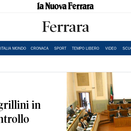
Ferrara
ITALIA MONDO
CRONACA
SPORT
TEMPO LIBERO
VIDEO
SCU
rillini in
trollo