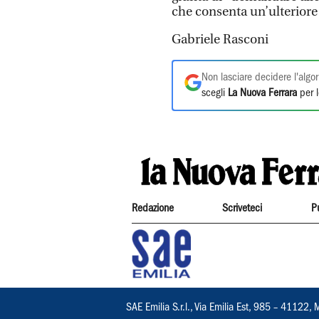
che consenta un’ulterior
Gabriele Rasconi
Non lasciare decidere l'algor
scegli
La Nuova Ferrara
per l
Redazione
Scriveteci
P
SAE Emilia S.r.l., Via Emilia Est, 985 – 411