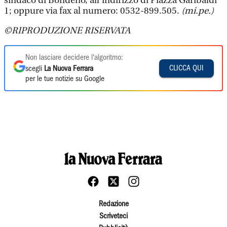
sindaco di Bondeno, all’indirizzo di Piazza Garibaldi
1; oppure via fax al numero: 0532-899.505.
(mi.pe.)
©RIPRODUZIONE RISERVATA
Non lasciare decidere l'algoritmo:
CLICCA QUI
scegli
La Nuova Ferrara
per le tue notizie su Google
Redazione
Scriveteci