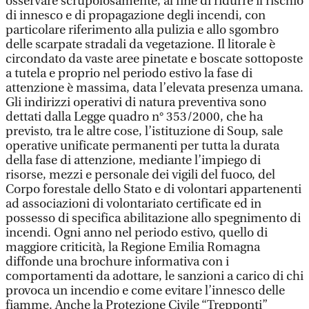
osservare scrupolosamente, al fine di ridurre il rischio
di innesco e di propagazione degli incendi, con
particolare riferimento alla pulizia e allo sgombro
delle scarpate stradali da vegetazione. Il litorale è
circondato da vaste aree pinetate e boscate sottoposte
a tutela e proprio nel periodo estivo la fase di
attenzione è massima, data l’elevata presenza umana.
Gli indirizzi operativi di natura preventiva sono
dettati dalla Legge quadro n° 353/2000, che ha
previsto, tra le altre cose, l’istituzione di Soup, sale
operative unificate permanenti per tutta la durata
della fase di attenzione, mediante l’impiego di
risorse, mezzi e personale dei vigili del fuoco, del
Corpo forestale dello Stato e di volontari appartenenti
ad associazioni di volontariato certificate ed in
possesso di specifica abilitazione allo spegnimento di
incendi. Ogni anno nel periodo estivo, quello di
maggiore criticità, la Regione Emilia Romagna
diffonde una brochure informativa con i
comportamenti da adottare, le sanzioni a carico di chi
provoca un incendio e come evitare l’innesco delle
fiamme. Anche la Protezione Civile “Trepponti”