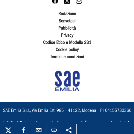
Redazione
Scriveteci
Pubblicità
Privacy
Codice Etico e Modello 231
Cookie policy
Termini e condizioni
SAE Emilia S.r.l., Via Emilia Est, 985 – 41122, Modena – PI 04155780366
I diritti delle immagini e dei testi sono riservati. È espressamente vietata la
loro riproduzione con qualsiasi mezzo e l'adattamento totale o parziale.