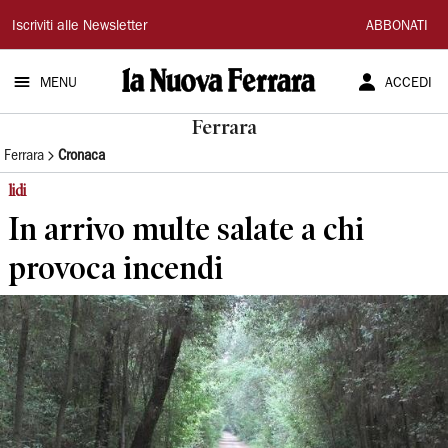
La
Iscriviti alle Newsletter
ABBONATI
Nuova
MENU
ACCEDI
Ferrara
Ferrara
Ferrara
Cronaca
lidi
In arrivo multe salate a chi
provoca incendi