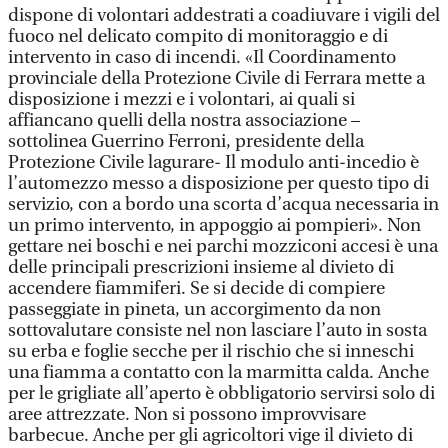
dispone di volontari addestrati a coadiuvare i vigili del
fuoco nel delicato compito di monitoraggio e di
intervento in caso di incendi. «Il Coordinamento
provinciale della Protezione Civile di Ferrara mette a
disposizione i mezzi e i volontari, ai quali si
affiancano quelli della nostra associazione –
sottolinea Guerrino Ferroni, presidente della
Protezione Civile lagurare- Il modulo anti-incedio è
l’automezzo messo a disposizione per questo tipo di
servizio, con a bordo una scorta d’acqua necessaria in
un primo intervento, in appoggio ai pompieri». Non
gettare nei boschi e nei parchi mozziconi accesi è una
delle principali prescrizioni insieme al divieto di
accendere fiammiferi. Se si decide di compiere
passeggiate in pineta, un accorgimento da non
sottovalutare consiste nel non lasciare l’auto in sosta
su erba e foglie secche per il rischio che si inneschi
una fiamma a contatto con la marmitta calda. Anche
per le grigliate all’aperto è obbligatorio servirsi solo di
aree attrezzate. Non si possono improvvisare
barbecue. Anche per gli agricoltori vige il divieto di