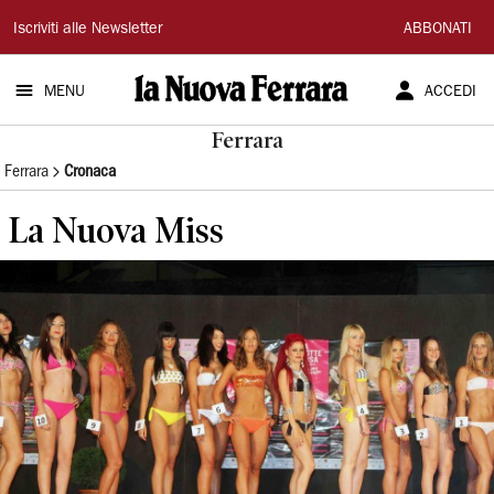
La
Iscriviti alle Newsletter
ABBONATI
Nuova
MENU
ACCEDI
Ferrara
Ferrara
Ferrara
Cronaca
La Nuova Miss