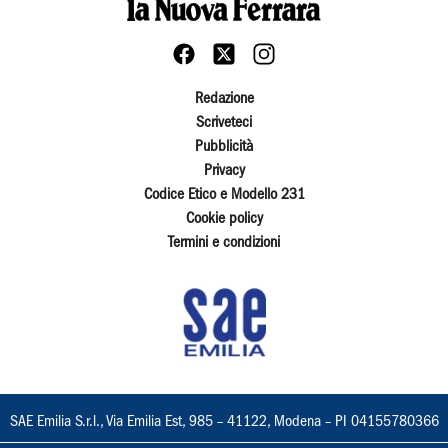
Redazione
Scriveteci
Pubblicità
Privacy
Codice Etico e Modello 231
Cookie policy
Termini e condizioni
SAE Emilia S.r.l., Via Emilia Est, 985 – 41122, Modena – PI 04155780366