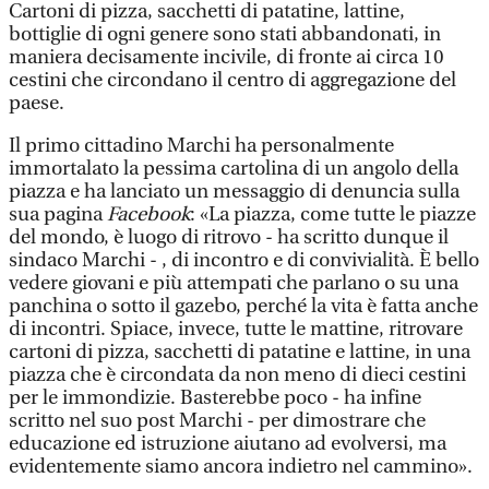
Cartoni di pizza, sacchetti di patatine, lattine,
bottiglie di ogni genere sono stati abbandonati, in
maniera decisamente incivile, di fronte ai circa 10
cestini che circondano il centro di aggregazione del
paese.
Il primo cittadino Marchi ha personalmente
immortalato la pessima cartolina di un angolo della
piazza e ha lanciato un messaggio di denuncia sulla
sua pagina
Facebook
: «La piazza, come tutte le piazze
del mondo, è luogo di ritrovo - ha scritto dunque il
sindaco Marchi - , di incontro e di convivialità. È bello
vedere giovani e più attempati che parlano o su una
panchina o sotto il gazebo, perché la vita è fatta anche
di incontri. Spiace, invece, tutte le mattine, ritrovare
cartoni di pizza, sacchetti di patatine e lattine, in una
piazza che è circondata da non meno di dieci cestini
per le immondizie. Basterebbe poco - ha infine
scritto nel suo post Marchi - per dimostrare che
educazione ed istruzione aiutano ad evolversi, ma
evidentemente siamo ancora indietro nel cammino».