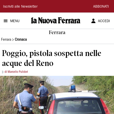
La
Iscriviti alle Newsletter
ABBONATI
Nuova
MENU
ACCEDI
Ferrara
Ferrara
Ferrara
Cronaca
Poggio, pistola sospetta nelle
acque del Reno
di Marcello Pulidori