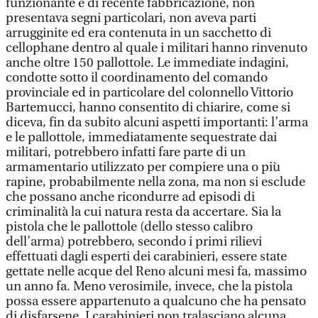
funzionante e di recente fabbricazione, non
presentava segni particolari, non aveva parti
arrugginite ed era contenuta in un sacchetto di
cellophane dentro al quale i militari hanno rinvenuto
anche oltre 150 pallottole. Le immediate indagini,
condotte sotto il coordinamento del comando
provinciale ed in particolare del colonnello Vittorio
Bartemucci, hanno consentito di chiarire, come si
diceva, fin da subito alcuni aspetti importanti: l’arma
e le pallottole, immediatamente sequestrate dai
militari, potrebbero infatti fare parte di un
armamentario utilizzato per compiere una o più
rapine, probabilmente nella zona, ma non si esclude
che possano anche ricondurre ad episodi di
criminalità la cui natura resta da accertare. Sia la
pistola che le pallottole (dello stesso calibro
dell’arma) potrebbero, secondo i primi rilievi
effettuati dagli esperti dei carabinieri, essere state
gettate nelle acque del Reno alcuni mesi fa, massimo
un anno fa. Meno verosimile, invece, che la pistola
possa essere appartenuto a qualcuno che ha pensato
di disfarsene. I carabinieri non tralasciano alcuna