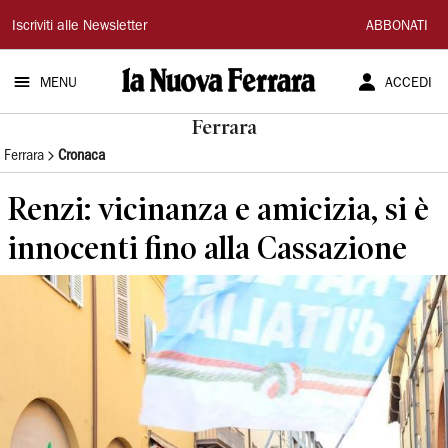
La
Iscriviti alle Newsletter
ABBONATI
Nuova
MENU
ACCEDI
Ferrara
Ferrara
Ferrara
Cronaca
Renzi: vicinanza e amicizia, si è
innocenti fino alla Cassazione