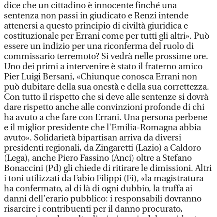
dice che un cittadino è innocente finché una
sentenza non passi in giudicato e Renzi intende
attenersi a questo principio di civiltà giuridica e
costituzionale per Errani come per tutti gli altri». Può
essere un indizio per una riconferma del ruolo di
commissario terremoto? Si vedrà nelle prossime ore.
Uno dei primi a intervenire è stato il fraterno amico
Pier Luigi Bersani, «Chiunque conosca Errani non
può dubitare della sua onestà e della sua correttezza.
Con tutto il rispetto che si deve alle sentenze si dovrà
dare rispetto anche alle convinzioni profonde di chi
ha avuto a che fare con Errani. Una persona perbene
e il miglior presidente che l'Emilia-Romagna abbia
avuto». Solidarietà bipartisan arriva da diversi
presidenti regionali, da Zingaretti (Lazio) a Caldoro
(Lega), anche Piero Fassino (Anci) oltre a Stefano
Bonaccini (Pd) gli chiede di ritirare le dimissioni. Altri
i toni utilizzati da Fabio Filippi (Fi), «la magistratura
ha confermato, al di là di ogni dubbio, la truffa ai
danni dell’erario pubblico: i responsabili dovranno
risarcire i contribuenti per il danno procurato,