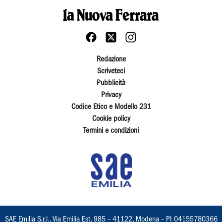
Redazione
Scriveteci
Pubblicità
Privacy
Codice Etico e Modello 231
Cookie policy
Termini e condizioni
SAE Emilia S.r.l., Via Emilia Est, 985 – 41122, Modena – PI 04155780366