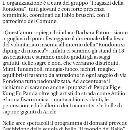
L'organizzazione è a cura del gruppo "I ragazzi della
Rondona", tutti giovani e con forte presenza
femminile, coordinati da Fabio Bruschi, con il
patrocinio del Comune.
«Quest'anno - spiega il sindaco Barbara Paron - siamo
orgogliosi di poter festeggiare il decennale della festa
del volontariato inserita all'interno della “Rondona si
dipinge di musica”». Infatti ci saranno gli stand di 18
associazioni e saranno molto graditi gli assaggi
gratuiti, delle sagre e non, che verranno distribuiti.
Mimi, funamboli, mangia-fuoco, fachiri, maghe,
equilibristi faranno da attrazione in ogni angolo di via
Rondona tutta pedonalizzata. Ad accentuare il
richiamo ci saranno anche i pupazzi di Peppa Pig e
Kung Fu Panda oltre agli artisti da strada come Attilio
e la sua fisarmonica, i mattacchioni volanti, le
percussioni ed i ballerini dei Locomotiv e le bolle di
sapone giganti di Ariele.
Nelle aree spettacoli il programma di domani prevede
l'esibizione della scuola di ballo "Il mondo del Ballo"