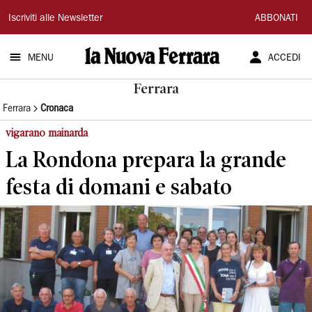
La
Iscriviti alle Newsletter
ABBONATI
Nuova
MENU
ACCEDI
Ferrara
Ferrara
Ferrara
Cronaca
vigarano mainarda
La Rondona prepara la grande
festa di domani e sabato