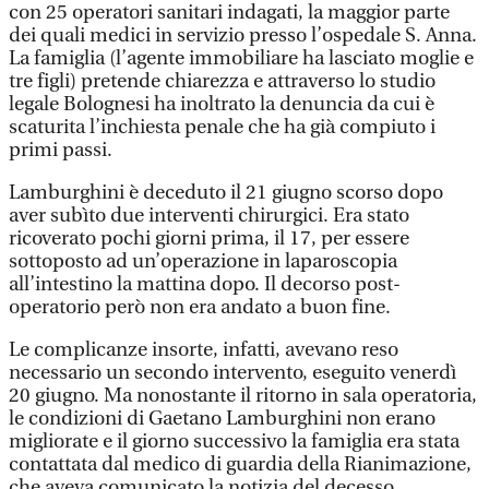
con 25 operatori sanitari indagati, la maggior parte
dei quali medici in servizio presso l’ospedale S. Anna.
La famiglia (l’agente immobiliare ha lasciato moglie e
tre figli) pretende chiarezza e attraverso lo studio
legale Bolognesi ha inoltrato la denuncia da cui è
scaturita l’inchiesta penale che ha già compiuto i
primi passi.
Lamburghini è deceduto il 21 giugno scorso dopo
aver subìto due interventi chirurgici. Era stato
ricoverato pochi giorni prima, il 17, per essere
sottoposto ad un’operazione in laparoscopia
all’intestino la mattina dopo. Il decorso post-
operatorio però non era andato a buon fine.
Le complicanze insorte, infatti, avevano reso
necessario un secondo intervento, eseguito venerdì
20 giugno. Ma nonostante il ritorno in sala operatoria,
le condizioni di Gaetano Lamburghini non erano
migliorate e il giorno successivo la famiglia era stata
contattata dal medico di guardia della Rianimazione,
che aveva comunicato la notizia del decesso.