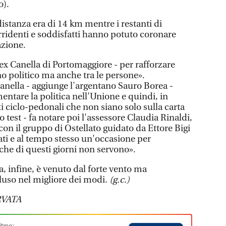
o).
a distanza era di 14 km mentre i restanti di
rridenti e soddisfatti hanno potuto coronare
azione.
ex Canella di Portomaggiore - per rafforzare
no politico ma anche tra le persone».
anella - aggiunge l'argentano Sauro Borea -
mentare la politica nell'Unione e quindi, in
ti ciclo-pedonali che non siano solo sulla carta
 test - fa notare poi l'assessore Claudia Rinaldi,
 con il gruppo di Ostellato guidato da Ettore Bigi
tati e al tempo stesso un'occasione per
che di questi giorni non servono».
 infine, è venuto dal forte vento ma
luso nel migliore dei modi.
(g.c.)
VATA