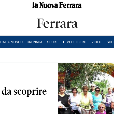
Ferrara
ITALIA MONDO
CRONACA
SPORT
TEMPO LIBERO
VIDEO
SCU
 da scoprire