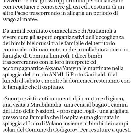
a vivere – è una grossa opportunità per socializzare
con i coetanei e conoscere gli usi ed i costumi di un
altro Paese trascorrendo in allegria un periodo di
svago al mare».
Da anni il comitato comacchiese di Aiutiamoli a
vivere cura gli aspetti organizzativi dell’accoglienza
dei bimbi bielorussi tra le famiglie del territorio
comunale, ultimamente anche in collaborazione con
famiglie di Comuni limitrofi. I dieci bimbi
trascorreranno con la loro interprete ed
accompagnatrice Aksana Yatsyna le mattinate nella
spiaggia del circolo ANMI di Porto Garibaldi (dal
lunedì al sabato), mentre la domenica resteranno con
le famiglie che li ospitano.
«Sono previsti tanti momenti di incontro e di gioco,
una visita a Mirabilandia, una cena al bagno I camini
del Lido delle Nazioni, - prosegue Fogli-, una grigliata
presso una famiglia che li ospita e una giornata in
spiaggia al Lido di Volano insieme ai bimbi dei campi
solari del Comune di Codigoro». Per restituire a questi