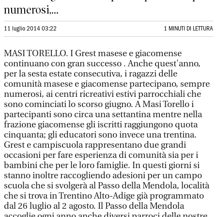
numerosi,...
11 luglio 2014 03:22
1 MINUTI DI LETTURA
MASI TORELLO. I Grest masese e giacomense
continuano con gran successo . Anche quest'anno,
per la sesta estate consecutiva, i ragazzi delle
comunità masese e giacomense partecipano, sempre
numerosi, ai centri ricreativi estivi parrocchiali che
sono cominciati lo scorso giugno. A Masi Torello i
partecipanti sono circa una settantina mentre nella
frazione giacomense gli iscritti raggiungono quota
cinquanta; gli educatori sono invece una trentina.
Grest e campiscuola rappresentano due grandi
occasioni per fare esperienza di comunità sia per i
bambini che per le loro famiglie. In questi giorni si
stanno inoltre raccogliendo adesioni per un campo
scuola che si svolgerà al Passo della Mendola, località
che si trova in Trentino Alto-Adige già programmato
dal 26 luglio al 2 agosto. Il Passo della Mendola
accoglie ogni anno anche diversi parroci delle nostre