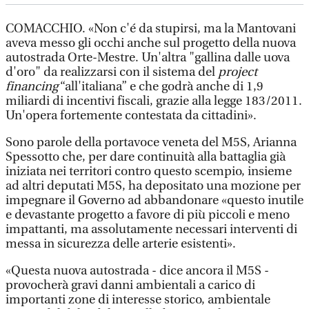
COMACCHIO. «Non c'é da stupirsi, ma la Mantovani
aveva messo gli occhi anche sul progetto della nuova
autostrada Orte-Mestre. Un'altra "gallina dalle uova
d'oro" da realizzarsi con il sistema del
project
financing
“all'italiana” e che godrà anche di 1,9
miliardi di incentivi fiscali, grazie alla legge 183/2011.
Un'opera fortemente contestata da cittadini».
Sono parole della portavoce veneta del M5S, Arianna
Spessotto che, per dare continuità alla battaglia già
iniziata nei territori contro questo scempio, insieme
ad altri deputati M5S, ha depositato una mozione per
impegnare il Governo ad abbandonare «questo inutile
e devastante progetto a favore di più piccoli e meno
impattanti, ma assolutamente necessari interventi di
messa in sicurezza delle arterie esistenti».
«Questa nuova autostrada - dice ancora il M5S -
provocherà gravi danni ambientali a carico di
importanti zone di interesse storico, ambientale