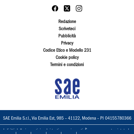
Redazione
Scriveteci
Pubblicità
Privacy
Codice Etico e Modello 231
Cookie policy
Termini e condizioni
SAE Emilia S.r.l., Via Emilia Est, 985 – 41122, Modena – PI 04155780366
I diritti delle immagini e dei testi sono riservati. È espressamente vietata la