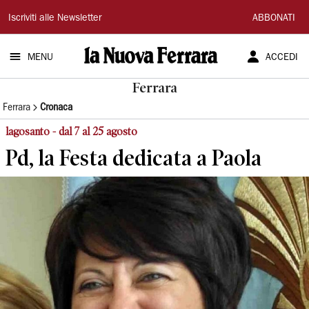
La
Iscriviti alle Newsletter
ABBONATI
Nuova
MENU
ACCEDI
Ferrara
Ferrara
Ferrara
Cronaca
lagosanto - dal 7 al 25 agosto
Pd, la Festa dedicata a Paola