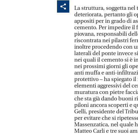
La struttura, soggetta nel
deteriorata, pertanto gli 
appositi per in grado di as
cemento. Per impedire il f
piovana, responsabili del
riscontrata nei pilastri fe
inoltre procedendo con un 
laterali del ponte invece si
nei quali il cemento si è i
nei prossimi giorni gli op
anti muffa e anti-infiltraz
protettivo – ha spiegato il
elementi aggressivi del ce
muratura con pietre facci
che sta già dando buoni ri
piloni ancora scoperti e qu
Gelli, presidente del Tribu
per evitare che si ripetes
Massenzatica, nel quale h
Matteo Carli e tre suoi ami