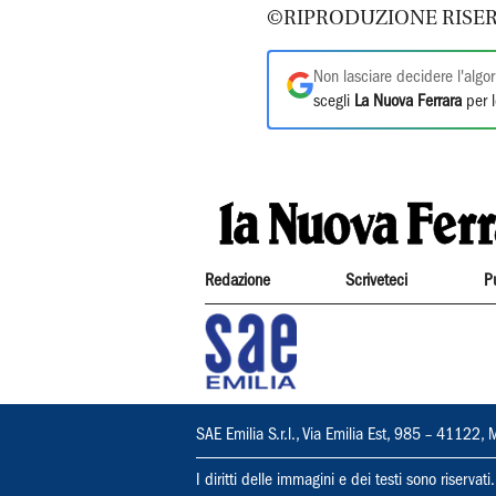
©RIPRODUZIONE RISER
Non lasciare decidere l'algor
scegli
La Nuova Ferrara
per l
Redazione
Scriveteci
P
SAE Emilia S.r.l., Via Emilia Est, 985 – 411
I diritti delle immagini e dei testi sono riserva