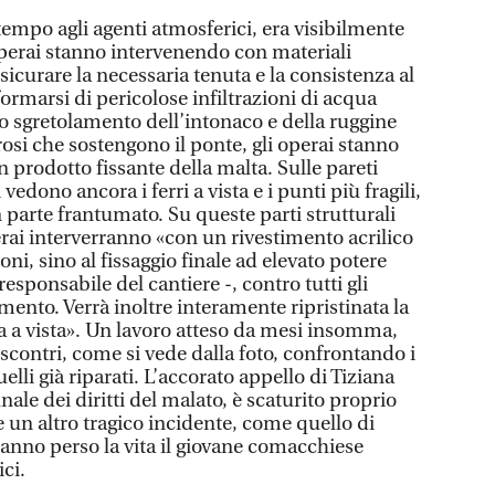
 tempo agli agenti atmosferici, era visibilmente
operai stanno intervenendo con materiali
sicurare la necessaria tenuta e la consistenza al
ormarsi di pericolose infiltrazioni di acqua
lo sgretolamento dell’intonaco e della ruggine
rrosi che sostengono il ponte, gli operai stanno
prodotto fissante della malta. Sulle pareti
 vedono ancora i ferri a vista e i punti più fragili,
n parte frantumato. Su queste parti strutturali
erai interverranno «con un rivestimento acrilico
ioni, sino al fissaggio finale ad elevato potere
 responsabile del cantiere -, contro tutti gli
mento. Verrà inoltre interamente ripristinata la
a a vista». Un lavoro atteso da mesi insomma,
scontri, come si vede dalla foto, confrontando i
elli già riparati. L’accorato appello di Tiziana
nale dei diritti del malato, è scaturito proprio
se un altro tragico incidente, come quello di
anno perso la vita il giovane comacchiese
ci.