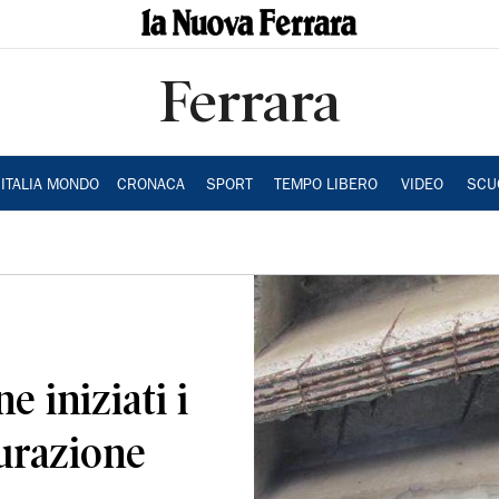
Ferrara
ITALIA MONDO
CRONACA
SPORT
TEMPO LIBERO
VIDEO
SCU
 iniziati i
turazione