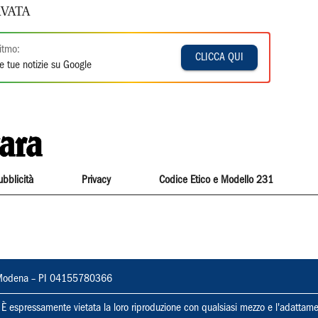
VATA
itmo:
CLICCA QUI
e tue notizie su Google
ubblicità
Privacy
Codice Etico e Modello 231
22, Modena – PI 04155780366
ti. È espressamente vietata la loro riproduzione con qualsiasi mezzo e l'adattame