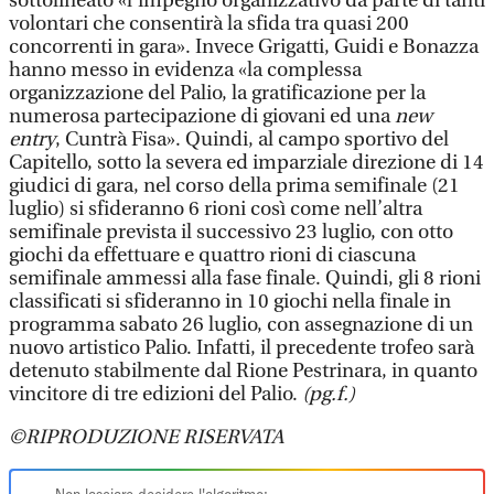
sottolineato «l’impegno organizzativo da parte di tanti
volontari che consentirà la sfida tra quasi 200
concorrenti in gara». Invece Grigatti, Guidi e Bonazza
hanno messo in evidenza «la complessa
organizzazione del Palio, la gratificazione per la
numerosa partecipazione di giovani ed una
new
entry
, Cuntrà Fisa». Quindi, al campo sportivo del
Capitello, sotto la severa ed imparziale direzione di 14
giudici di gara, nel corso della prima semifinale (21
luglio) si sfideranno 6 rioni così come nell’altra
semifinale prevista il successivo 23 luglio, con otto
giochi da effettuare e quattro rioni di ciascuna
semifinale ammessi alla fase finale. Quindi, gli 8 rioni
classificati si sfideranno in 10 giochi nella finale in
programma sabato 26 luglio, con assegnazione di un
nuovo artistico Palio. Infatti, il precedente trofeo sarà
detenuto stabilmente dal Rione Pestrinara, in quanto
vincitore di tre edizioni del Palio.
(pg.f.)
©RIPRODUZIONE RISERVATA